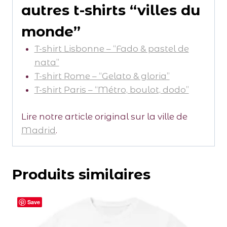
autres t-shirts “villes du
monde”
T-shirt Lisbonne – “Fado & pastel de
nata”
T-shirt Rome – “Gelato & gloria”
T-shirt Paris – “Métro, boulot, dodo”
Lire notre article original sur la ville de
Madrid
.
Produits similaires
Save